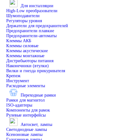
Для инсталляции
High-Low преобразователи
Шумоподавители
Регуляторы уровня
Держатели для предохранителей
Предохранители плавкие
Предохранители-автоматы
Клеммы АКБ
Клеммы силовые
Клеммы акустические
Клеммы монтажные
Дистрибьюторы питания
Наконечники (втулки)
Вилки и гнезда прикуривателя
Крепеж
Инструмент
Расходные элементы
Переходные рамки
Рамки для магнитол
ISO-адаптеры
Компоненты для рамок
Рулевые интерфейсы
Автосвет, лампы
Светодиодные лампы
Ксеноновые лампы
Галогенные лампы