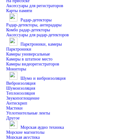
На присоске
Аксессуары для регистраторов
Карты памяти
Радар-детекторы
Радар-детекторы, антирадары
Комбо радар-детекторы
Аксессуары для радар-детекторов
Парктроники, камеры
Парктроники
Камеры универсальные
Камеры в штатное место
Камеры видеорегистраторов
Мониторы
Шумо и виброизоляция
Виброизоляция
Шумоизоляция
Теплоизоляция
Звукопоглощение
Антискрип
Мастики
Уплотнительные ленты
Другое
Морская аудио техника
Морские магнитолы
Морская акустика