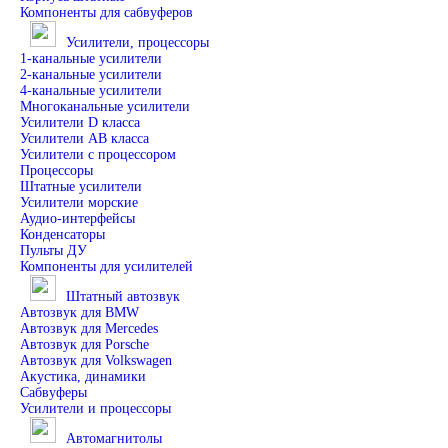
Компоненты для сабвуферов
Усилители, процессоры
1-канальные усилители
2-канальные усилители
4-канальные усилители
Многоканальные усилители
Усилители D класса
Усилители АВ класса
Усилители с процессором
Процессоры
Штатные усилители
Усилители морские
Аудио-интерфейсы
Конденсаторы
Пульты ДУ
Компоненты для усилителей
Штатный автозвук
Автозвук для BMW
Автозвук для Mercedes
Автозвук для Porsche
Автозвук для Volkswagen
Акустика, динамики
Сабвуферы
Усилители и процессоры
Автомагнитолы