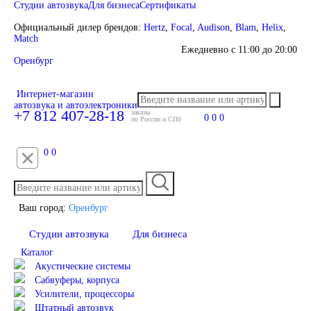
Студии автозвука
Для бизнеса
Сертификаты
Официальный дилер брендов:
Hertz
,
Focal
,
Audison
,
Blam
,
Helix
,
Match
Ежедневно с 11:00 до 20:00
Оренбург
Интернет-магазин
автозвука и автоэлектроники
+7 812 407-28-18
заказы
0
0
0
по России и СПб
0
0
Ваш город:
Оренбург
Студии автозвука
Для бизнеса
Каталог
Акустические системы
Сабвуферы, корпуса
Усилители, процессоры
Штатный автозвук