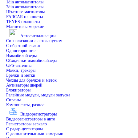
1din автомагнитолы
2din автомагнитолы
Штатные магнитолы
FARCAR планшеты
TEYES планшеты
Магнитолы морские
Автосигнализации
Сигнализации с автозапуском
С обратной связью
Односторонние
Иммобилайзеры
Обходчики иммобилайзера
GPS-антенны
Маяки, трекеры
Брелки и метки
Чехлы для брелков и меток
Активаторы дверей
Блокираторы
Релейные модули, модули запуска
Сирены
Компоненты, разное
Видеорегистраторы
Видеорегистраторы в авто
Регистраторы зеркало
С радар-детектором
С дополнительными камерами