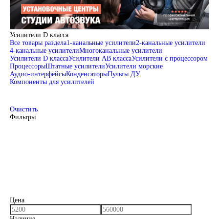
Усилители D класса
Все товары раздела
1-канальные усилители
2-канальные усилители
4-канальные усилители
Многоканальные усилители
Усилители D класса
Усилители АВ класса
Усилители с процессором
Процессоры
Штатные усилители
Усилители морские
Аудио-интерфейсы
Конденсаторы
Пульты ДУ
Компоненты для усилителей
Очистить
Фильтры
Цена
Наличие