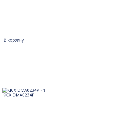
В корзину
KICX DMA0234P