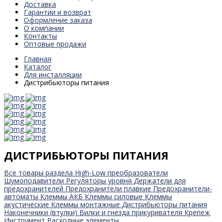
Доставка
Гарантии и возврат
Оформление заказа
О компании
Контакты
Оптовые продажи
Главная
Каталог
Для инсталляции
Дистрибьюторы питания
ДИСТРИБЬЮТОРЫ ПИТАНИЯ
Все товары раздела
High-Low преобразователи
Шумоподавители
Регуляторы уровня
Держатели для
предохранителей
Предохранители плавкие
Предохранители-
автоматы
Клеммы АКБ
Клеммы силовые
Клеммы
акустические
Клеммы монтажные
Дистрибьюторы питания
Наконечники (втулки)
Вилки и гнезда прикуривателя
Крепеж
Инструмент
Расходные элементы