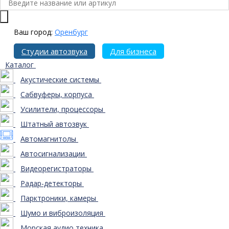
Ваш город:
Оренбург
Студии автозвука
Для бизнеса
Каталог
Акустические системы
Сабвуферы, корпуса
Усилители, процессоры
Штатный автозвук
Автомагнитолы
Автосигнализации
Видеорегистраторы
Радар-детекторы
Парктроники, камеры
Шумо и виброизоляция
Морская аудио техника