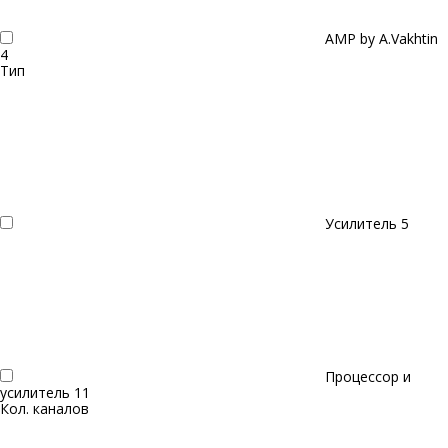
AMP by A.Vakhtin
4
Тип
Усилитель
5
Процессор и
усилитель
11
Кол. каналов