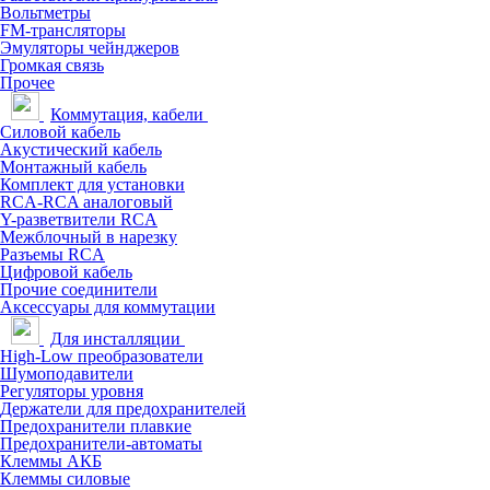
Вольтметры
FM-трансляторы
Эмуляторы чейнджеров
Громкая связь
Прочее
Коммутация, кабели
Силовой кабель
Акустический кабель
Монтажный кабель
Комплект для установки
RCA-RCA аналоговый
Y-разветвители RCA
Межблочный в нарезку
Разъемы RCA
Цифровой кабель
Прочие соединители
Аксессуары для коммутации
Для инсталляции
High-Low преобразователи
Шумоподавители
Регуляторы уровня
Держатели для предохранителей
Предохранители плавкие
Предохранители-автоматы
Клеммы АКБ
Клеммы силовые