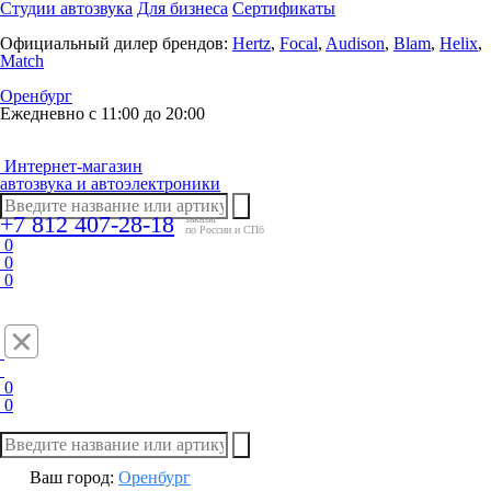
Студии автозвука
Для бизнеса
Сертификаты
Официальный дилер брендов:
Hertz
,
Focal
,
Audison
,
Blam
,
Helix
,
Match
Оренбург
Ежедневно с 11:00 до 20:00
Интернет-магазин
автозвука и автоэлектроники
+7 812 407-28-18
заказы
по России и СПб
0
0
0
0
0
Ваш город:
Оренбург