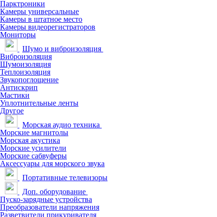
Парктроники
Камеры универсальные
Камеры в штатное место
Камеры видеорегистраторов
Мониторы
Шумо и виброизоляция
Виброизоляция
Шумоизоляция
Теплоизоляция
Звукопоглощение
Антискрип
Мастики
Уплотнительные ленты
Другое
Морская аудио техника
Морские магнитолы
Морская акустика
Морские усилители
Морские сабвуферы
Аксессуары для морского звука
Портативные телевизоры
Доп. оборудование
Пуско-зарядные устройства
Преобразователи напряжения
Разветвители прикуривателя