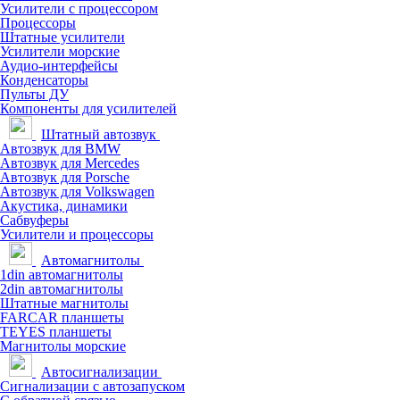
Усилители с процессором
Процессоры
Штатные усилители
Усилители морские
Аудио-интерфейсы
Конденсаторы
Пульты ДУ
Компоненты для усилителей
Штатный автозвук
Автозвук для BMW
Автозвук для Mercedes
Автозвук для Porsche
Автозвук для Volkswagen
Акустика, динамики
Сабвуферы
Усилители и процессоры
Автомагнитолы
1din автомагнитолы
2din автомагнитолы
Штатные магнитолы
FARCAR планшеты
TEYES планшеты
Магнитолы морские
Автосигнализации
Сигнализации с автозапуском