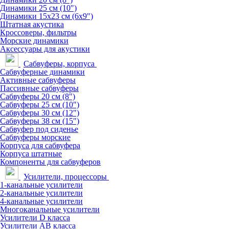
Динамики 25 см (10")
Динамики 15х23 см (6х9")
Штатная акустика
Кроссоверы, фильтры
Морские динамики
Аксессуары для акустики
Сабвуферы, корпуса
Сабвуферные динамики
Активные сабвуферы
Пассивные сабвуферы
Сабвуферы 20 см (8")
Сабвуферы 25 см (10")
Сабвуферы 30 см (12")
Сабвуферы 38 см (15")
Сабвуфер под сиденье
Сабвуферы морские
Корпуса для сабвуфера
Корпуса штатные
Компоненты для сабвуферов
Усилители, процессоры
1-канальные усилители
2-канальные усилители
4-канальные усилители
Многоканальные усилители
Усилители D класса
Усилители АВ класса