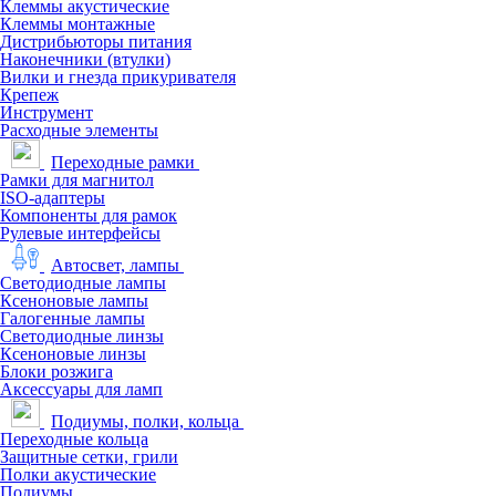
Клеммы акустические
Клеммы монтажные
Дистрибьюторы питания
Наконечники (втулки)
Вилки и гнезда прикуривателя
Крепеж
Инструмент
Расходные элементы
Переходные рамки
Рамки для магнитол
ISO-адаптеры
Компоненты для рамок
Рулевые интерфейсы
Автосвет, лампы
Светодиодные лампы
Ксеноновые лампы
Галогенные лампы
Светодиодные линзы
Ксеноновые линзы
Блоки розжига
Аксессуары для ламп
Подиумы, полки, кольца
Переходные кольца
Защитные сетки, грили
Полки акустические
Подиумы