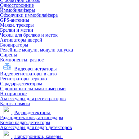
С обратной связью
Односторонние
Иммобилайзеры
Обходчики иммобилайзера
GPS-антенны
Маяки, трекеры
Брелки и метки
Чехлы для брелков и меток
Активаторы дверей
Блокираторы
Релейные модули, модули запуска
Сирены
Компоненты, разное
Видеорегистраторы
Видеорегистраторы в авто
Регистраторы зеркало
С радар-детектором
С дополнительными камерами
На присоске
Аксессуары для регистраторов
Карты памяти
Радар-детекторы
Радар-детекторы, антирадары
Комбо радар-детекторы
Аксессуары для радар-детекторов
Парктроники, камеры