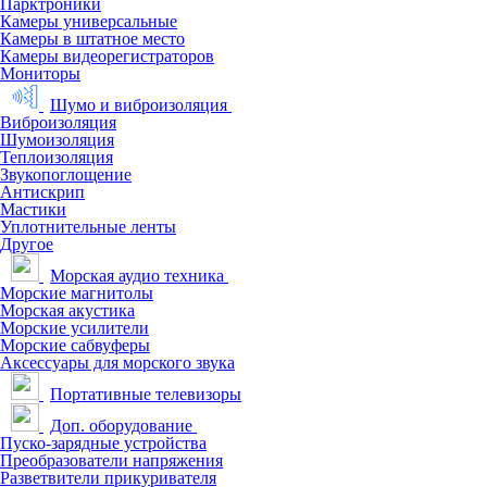
Парктроники
Камеры универсальные
Камеры в штатное место
Камеры видеорегистраторов
Мониторы
Шумо и виброизоляция
Виброизоляция
Шумоизоляция
Теплоизоляция
Звукопоглощение
Антискрип
Мастики
Уплотнительные ленты
Другое
Морская аудио техника
Морские магнитолы
Морская акустика
Морские усилители
Морские сабвуферы
Аксессуары для морского звука
Портативные телевизоры
Доп. оборудование
Пуско-зарядные устройства
Преобразователи напряжения
Разветвители прикуривателя