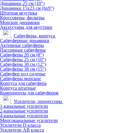
Динамики 25 см (10")
Динамики 15х23 см (6х9")
Штатная акустика
Кроссоверы, фильтры
Морские динамики
Аксессуары для акустики
Сабвуферы, корпуса
Сабвуферные динамики
Активные сабвуферы
Пассивные сабвуферы
Сабвуферы 20 см (8")
Сабвуферы 25 см (10")
Сабвуферы 30 см (12")
Сабвуферы 38 см (15")
Сабвуфер под сиденье
Сабвуферы морские
Корпуса для сабвуфера
Корпуса штатные
Компоненты для сабвуферов
Усилители, процессоры
1-канальные усилители
2-канальные усилители
4-канальные усилители
Многоканальные усилители
Усилители D класса
Усилители АВ класса