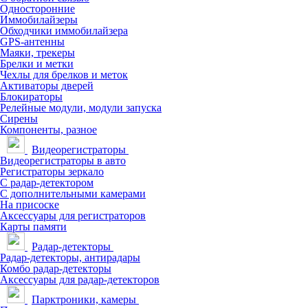
Односторонние
Иммобилайзеры
Обходчики иммобилайзера
GPS-антенны
Маяки, трекеры
Брелки и метки
Чехлы для брелков и меток
Активаторы дверей
Блокираторы
Релейные модули, модули запуска
Сирены
Компоненты, разное
Видеорегистраторы
Видеорегистраторы в авто
Регистраторы зеркало
С радар-детектором
С дополнительными камерами
На присоске
Аксессуары для регистраторов
Карты памяти
Радар-детекторы
Радар-детекторы, антирадары
Комбо радар-детекторы
Аксессуары для радар-детекторов
Парктроники, камеры