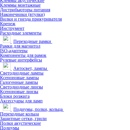
Клеммы акустические
Клеммы монтажные
Дистрибьюторы питания
Наконечники (втулки)
Вилки и гнезда прикуривателя
Крепеж
Инструмент
Расходные элементы
Переходные рамки
Рамки для магнитол
ISO-адаптеры
Компоненты для рамок
Рулевые интерфейсы
Автосвет, лампы
Светодиодные лампы
Ксеноновые лампы
Галогенные лампы
Светодиодные линзы
Ксеноновые линзы
Блоки розжига
Аксессуары для ламп
Подиумы, полки, кольца
Переходные кольца
Защитные сетки, грили
Полки акустические
Подиумы