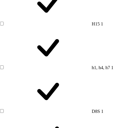
H15
1
h1, h4, h7
1
D8S
1