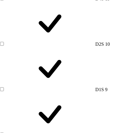
D2S
10
D1S
9