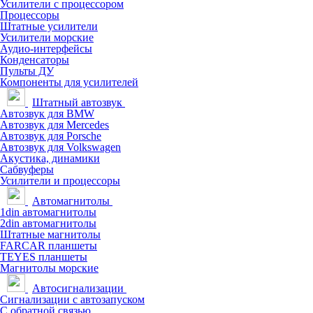
Усилители с процессором
Процессоры
Штатные усилители
Усилители морские
Аудио-интерфейсы
Конденсаторы
Пульты ДУ
Компоненты для усилителей
Штатный автозвук
Автозвук для BMW
Автозвук для Mercedes
Автозвук для Porsche
Автозвук для Volkswagen
Акустика, динамики
Сабвуферы
Усилители и процессоры
Автомагнитолы
1din автомагнитолы
2din автомагнитолы
Штатные магнитолы
FARCAR планшеты
TEYES планшеты
Магнитолы морские
Автосигнализации
Сигнализации с автозапуском
С обратной связью