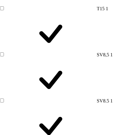
T15
1
SV8,5
1
SV8.5
1