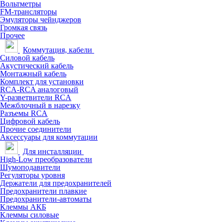
Вольтметры
FM-трансляторы
Эмуляторы чейнджеров
Громкая связь
Прочее
Коммутация, кабели
Силовой кабель
Акустический кабель
Монтажный кабель
Комплект для установки
RCA-RCA аналоговый
Y-разветвители RCA
Межблочный в нарезку
Разъемы RCA
Цифровой кабель
Прочие соединители
Аксессуары для коммутации
Для инсталляции
High-Low преобразователи
Шумоподавители
Регуляторы уровня
Держатели для предохранителей
Предохранители плавкие
Предохранители-автоматы
Клеммы АКБ
Клеммы силовые