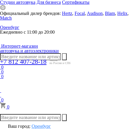
Студии автозвука
Для бизнеса
Сертификаты
Официальный дилер брендов:
Hertz
,
Focal
,
Audison
,
Blam
,
Helix
,
Match
Оренбург
Ежедневно с 11:00 до 20:00
Интернет-магазин
автозвука и автоэлектроники
+7 812 407-28-18
заказы
по России и СПб
0
0
0
0
0
Ваш город:
Оренбург