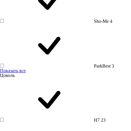
Sho-Me
4
ParkBest
3
Показать все
Цоколь
H7
23