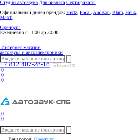
Студии автозвука
Для бизнеса
Сертификаты
Официальный дилер брендов:
Hertz
,
Focal
,
Audison
,
Blam
,
Helix
,
Match
Оренбург
Ежедневно с 11:00 до 20:00
Интернет-магазин
автозвука и автоэлектроники
+7 812 407-28-18
заказы
по России и СПб
0
0
0
0
0
Ваш город:
Оренбург