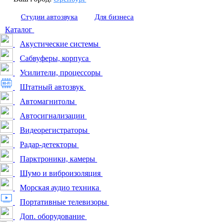
Студии автозвука
Для бизнеса
Каталог
Акустические системы
Сабвуферы, корпуса
Усилители, процессоры
Штатный автозвук
Автомагнитолы
Автосигнализации
Видеорегистраторы
Радар-детекторы
Парктроники, камеры
Шумо и виброизоляция
Морская аудио техника
Портативные телевизоры
Доп. оборудование