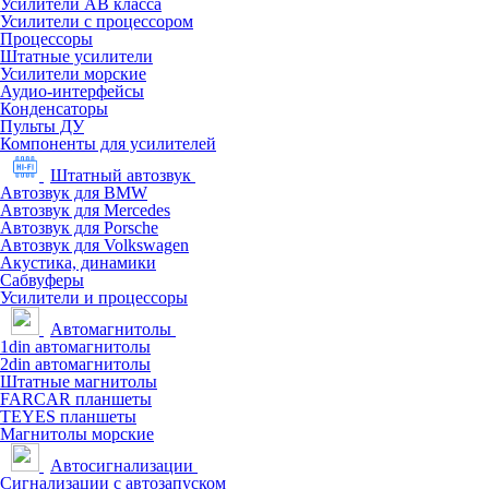
Усилители АВ класса
Усилители с процессором
Процессоры
Штатные усилители
Усилители морские
Аудио-интерфейсы
Конденсаторы
Пульты ДУ
Компоненты для усилителей
Штатный автозвук
Автозвук для BMW
Автозвук для Mercedes
Автозвук для Porsche
Автозвук для Volkswagen
Акустика, динамики
Сабвуферы
Усилители и процессоры
Автомагнитолы
1din автомагнитолы
2din автомагнитолы
Штатные магнитолы
FARCAR планшеты
TEYES планшеты
Магнитолы морские
Автосигнализации
Сигнализации с автозапуском