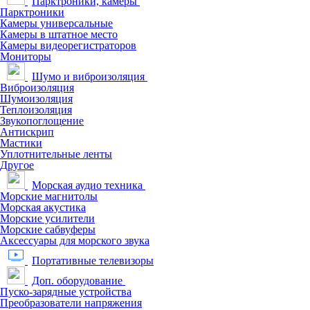
Парктроники, камеры
Парктроники
Камеры универсальные
Камеры в штатное место
Камеры видеорегистраторов
Мониторы
Шумо и виброизоляция
Виброизоляция
Шумоизоляция
Теплоизоляция
Звукопоглощение
Антискрип
Мастики
Уплотнительные ленты
Другое
Морская аудио техника
Морские магнитолы
Морская акустика
Морские усилители
Морские сабвуферы
Аксессуары для морского звука
Портативные телевизоры
Доп. оборудование
Пуско-зарядные устройства
Преобразователи напряжения