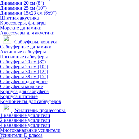
Динамики 20 см (8")
Динамики 25 см (10")
Динамики 15х23 см (6х9")
Штатная акустика
Кроссоверы, фильтры
Морские динамики
Аксессуары для акустики
Сабвуферы, корпуса
Сабвуферные динамики
Активные сабвуферы
Пассивные сабвуферы
Сабвуферы 20 см (8")
Сабвуферы 25 см (10")
Сабвуферы 30 см (12")
Сабвуферы 38 см (15")
Сабвуфер под сиденье
Сабвуферы морские
Корпуса для сабвуфера
Корпуса штатные
Компоненты для сабвуферов
Усилители, процессоры
1-канальные усилители
2-канальные усилители
4-канальные усилители
Многоканальные усилители
Усилители D класса