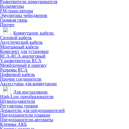
Разветвители прикуривателя
Вольтметры
FM-трансляторы
Эмуляторы чейнджеров
Громкая связь
Прочее
Коммутация, кабели
Силовой кабель
Акустический кабель
Монтажный кабель
Комплект для установки
RCA-RCA аналоговый
Y-разветвители RCA
Межблочный в нарезку
Разъемы RCA
Цифровой кабель
Прочие соединители
Аксессуары для коммутации
Для инсталляции
High-Low преобразователи
Шумоподавители
Регуляторы уровня
Держатели для предохранителей
Предохранители плавкие
Предохранители-автоматы
Клеммы АКБ
Клеммы силовые