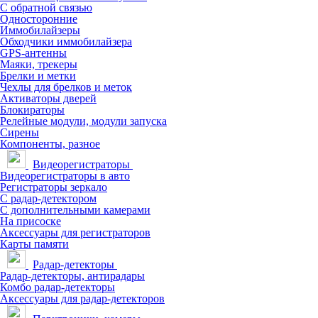
С обратной связью
Односторонние
Иммобилайзеры
Обходчики иммобилайзера
GPS-антенны
Маяки, трекеры
Брелки и метки
Чехлы для брелков и меток
Активаторы дверей
Блокираторы
Релейные модули, модули запуска
Сирены
Компоненты, разное
Видеорегистраторы
Видеорегистраторы в авто
Регистраторы зеркало
С радар-детектором
С дополнительными камерами
На присоске
Аксессуары для регистраторов
Карты памяти
Радар-детекторы
Радар-детекторы, антирадары
Комбо радар-детекторы
Аксессуары для радар-детекторов