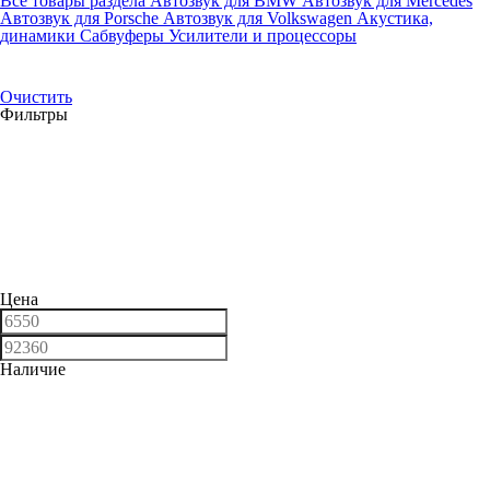
Все товары раздела
Автозвук для BMW
Автозвук для Mercedes
Автозвук для Porsche
Автозвук для Volkswagen
Акустика,
динамики
Сабвуферы
Усилители и процессоры
Очистить
Фильтры
Цена
Наличие