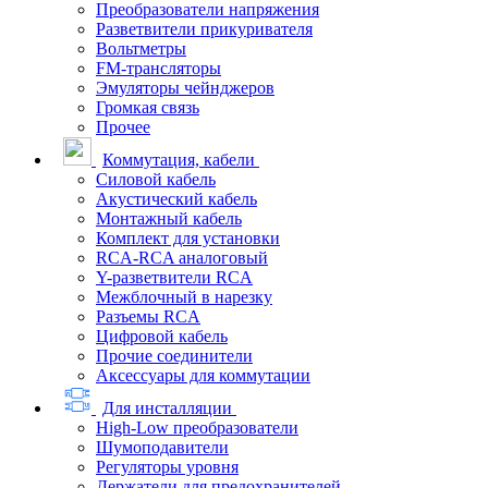
Преобразователи напряжения
Разветвители прикуривателя
Вольтметры
FM-трансляторы
Эмуляторы чейнджеров
Громкая связь
Прочее
Коммутация, кабели
Силовой кабель
Акустический кабель
Монтажный кабель
Комплект для установки
RCA-RCA аналоговый
Y-разветвители RCA
Межблочный в нарезку
Разъемы RCA
Цифровой кабель
Прочие соединители
Аксессуары для коммутации
Для инсталляции
High-Low преобразователи
Шумоподавители
Регуляторы уровня
Держатели для предохранителей