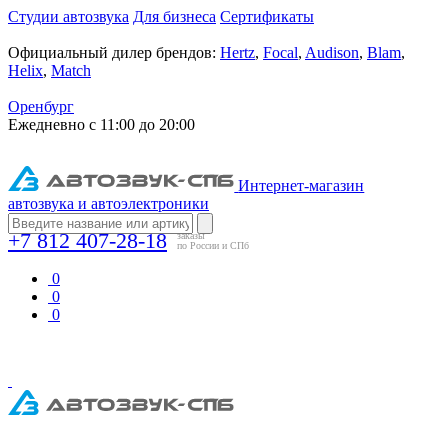
Студии автозвука
Для бизнеса
Сертификаты
Официальный дилер брендов:
Hertz
,
Focal
,
Audison
,
Blam
,
Helix
,
Match
Оренбург
Ежедневно с 11:00 до 20:00
Интернет-магазин
автозвука и автоэлектроники
+7 812 407-28-18
заказы
по России и СПб
0
0
0