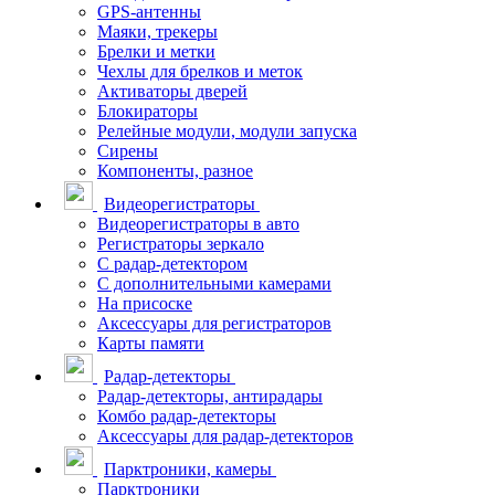
GPS-антенны
Маяки, трекеры
Брелки и метки
Чехлы для брелков и меток
Активаторы дверей
Блокираторы
Релейные модули, модули запуска
Сирены
Компоненты, разное
Видеорегистраторы
Видеорегистраторы в авто
Регистраторы зеркало
С радар-детектором
С дополнительными камерами
На присоске
Аксессуары для регистраторов
Карты памяти
Радар-детекторы
Радар-детекторы, антирадары
Комбо радар-детекторы
Аксессуары для радар-детекторов
Парктроники, камеры
Парктроники