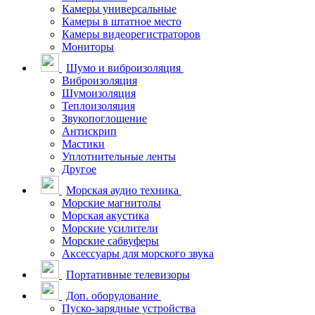
Камеры универсальные
Камеры в штатное место
Камеры видеорегистраторов
Мониторы
Шумо и виброизоляция
Виброизоляция
Шумоизоляция
Теплоизоляция
Звукопоглощение
Антискрип
Мастики
Уплотнительные ленты
Другое
Морская аудио техника
Морские магнитолы
Морская акустика
Морские усилители
Морские сабвуферы
Аксессуары для морского звука
Портативные телевизоры
Доп. оборудование
Пуско-зарядные устройства