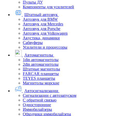
Пульты ДУ
Компоненты для усилителей
Штатный автозвук
Автозвук для BMW
Автозвук для Mercedes
Автозвук для Porsche
Автозвук для Volkswagen
Акустика, динамики
Сабвуферы
Усилители и процессоры
Автомагнитолы
1din автомагнитолы
2din автомагнитолы
Штатные магнитолы
FARCAR планшеты
TEYES планшеты
Магнитолы морские
Автосигнализации
Сигнализации с автозапуском
С обратной связью
Односторонние
Иммобилайзеры
Обходчики иммобилайзера