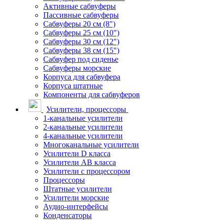
Активные сабвуферы
Пассивные сабвуферы
Сабвуферы 20 см (8")
Сабвуферы 25 см (10")
Сабвуферы 30 см (12")
Сабвуферы 38 см (15")
Сабвуфер под сиденье
Сабвуферы морские
Корпуса для сабвуфера
Корпуса штатные
Компоненты для сабвуферов
Усилители, процессоры
1-канальные усилители
2-канальные усилители
4-канальные усилители
Многоканальные усилители
Усилители D класса
Усилители АВ класса
Усилители с процессором
Процессоры
Штатные усилители
Усилители морские
Аудио-интерфейсы
Конденсаторы