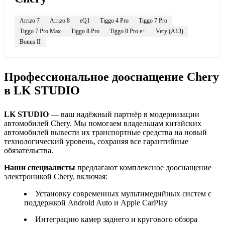
Arrizo 7
Arrizo 8
eQ1
Tiggo 4 Pro
Tiggo 7 Pro
Tiggo 7 Pro Max
Tiggo 8 Pro
Tiggo 8 Pro e+
Very (A13)
Bonus II
Профессиональное дооснащение Chery
в LK STUDIO
LK STUDIO
— ваш надёжный партнёр в модернизации
автомобилей Chery. Мы помогаем владельцам китайских
автомобилей вывести их транспортные средства на новый
технологический уровень, сохраняя все гарантийные
обязательства.
Наши специалисты
предлагают комплексное дооснащение
электроникой Chery, включая:
Установку современных мультимедийных систем с
поддержкой Android Auto и Apple CarPlay
Интеграцию камер заднего и кругового обзора