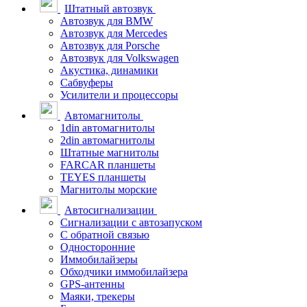
Штатный автозвук
Автозвук для BMW
Автозвук для Mercedes
Автозвук для Porsche
Автозвук для Volkswagen
Акустика, динамики
Сабвуферы
Усилители и процессоры
Автомагнитолы
1din автомагнитолы
2din автомагнитолы
Штатные магнитолы
FARCAR планшеты
TEYES планшеты
Магнитолы морские
Автосигнализации
Сигнализации с автозапуском
С обратной связью
Односторонние
Иммобилайзеры
Обходчики иммобилайзера
GPS-антенны
Маяки, трекеры