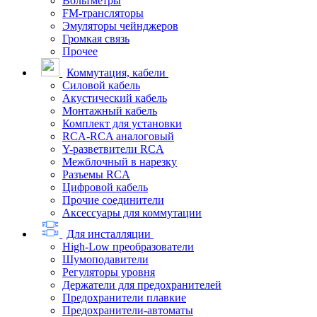
Вольтметры
FM-трансляторы
Эмуляторы чейнджеров
Громкая связь
Прочее
Коммутация, кабели
Силовой кабель
Акустический кабель
Монтажный кабель
Комплект для установки
RCA-RCA аналоговый
Y-разветвители RCA
Межблочный в нарезку
Разъемы RCA
Цифровой кабель
Прочие соединители
Аксессуары для коммутации
Для инсталляции
High-Low преобразователи
Шумоподавители
Регуляторы уровня
Держатели для предохранителей
Предохранители плавкие
Предохранители-автоматы