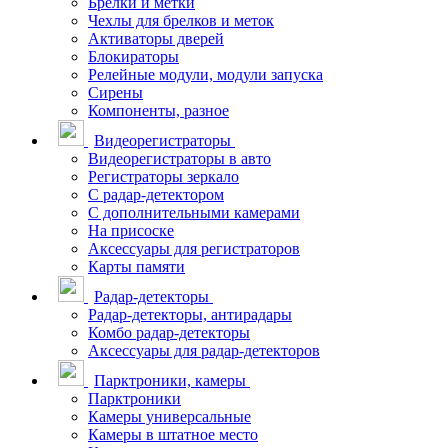
Брелки и метки
Чехлы для брелков и меток
Активаторы дверей
Блокираторы
Релейные модули, модули запуска
Сирены
Компоненты, разное
Видеорегистраторы
Видеорегистраторы в авто
Регистраторы зеркало
С радар-детектором
С дополнительными камерами
На присоске
Аксессуары для регистраторов
Карты памяти
Радар-детекторы
Радар-детекторы, антирадары
Комбо радар-детекторы
Аксессуары для радар-детекторов
Парктроники, камеры
Парктроники
Камеры универсальные
Камеры в штатное место